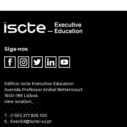
Siga-nos
Edifício Iscte Executive Education
Avenida Professor Aníbal Bettencourt
1600-189 Lisboa
view location
_
T
_
(+351) 217 826 100
E
_
ExecEd@iscte-iul.pt