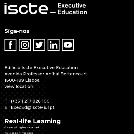
Siga-nos
Edifício Iscte Executive Education
Avenida Professor Aníbal Bettencourt
1600-189 Lisboa
view location
_
T
_
(+351) 217 826 100
E
_
ExecEd@iscte-iul.pt
Real-life Learning
©2026 All Rights Reserved
Política de Privacidade