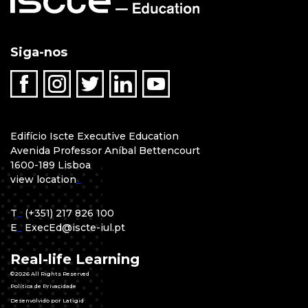
Siga-nos
Edifício Iscte Executive Education
Avenida Professor Aníbal Bettencourt
1600-189 Lisboa
view location
_
T
_
(+351) 217 826 100
E
_
ExecEd@iscte-iul.pt
Real-life Learning
©2026 All Rights Reserved
Política de Privacidade
Desenvolvido por Latigid