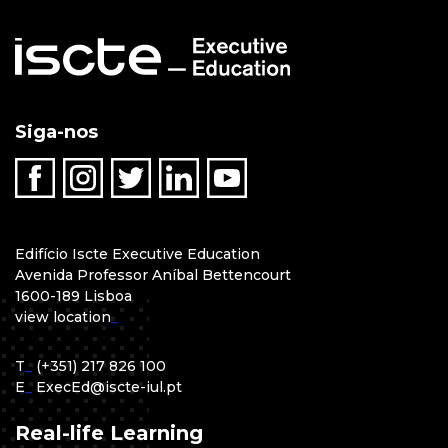
Siga-nos
Edifício Iscte Executive Education
Avenida Professor Aníbal Bettencourt
1600-189 Lisboa
view location
_
T
_
(+351) 217 826 100
E
_
ExecEd@iscte-iul.pt
Real-life Learning