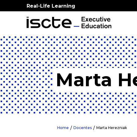
Real-Life Learning
Marta H
Home
Docentes
Marta Herezniak