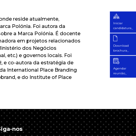
 onde reside atualmente,
Iniciar
rca Polónia. Foi autora da
candidatura_
 sobre a Marca Polónia. É docente
rmadora em projetos relacionados
Download
inistério dos Negócios
brochura_
, etc.) e governos locais. Foi
, e co-autora da estratégia de
Agendar
a International Place Branding
reunião_
brand, e do Institute of Place
Siga-nos