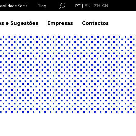
PT
EN
ZH-CN
abilidade Social
Blog
os e Sugestões
Empresas
Contactos