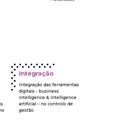
Integração
Networking
Integração das ferramentas
Interação, discuss
digitais - business
e aprendizagem 
intelligence & intelligence
participantes e d
as
artificial – no controlo de
networking com 
mo
gestão
alumni exclusiva