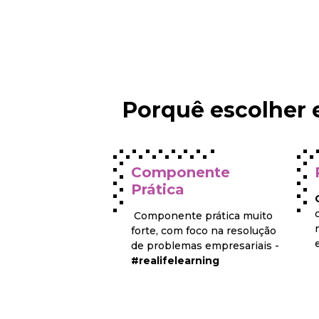
Porquê escolher 
rking
Componente
Prática
 discussão, partilha
zagem com outros
Componente prática muito
ntes e docentes e o
forte, com foco na resolução
ng com uma rede de
de problemas empresariais -
clusiva
#realifelearning