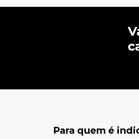
V
c
Para quem é indi