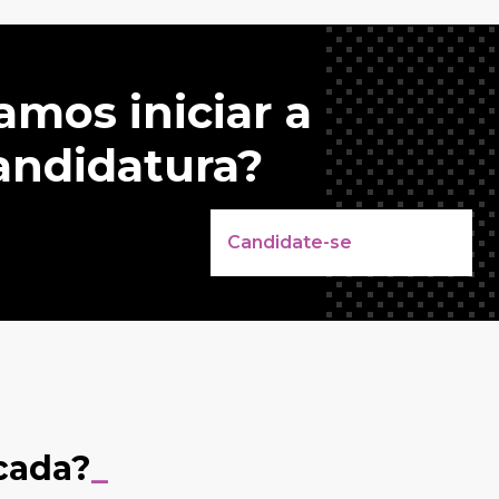
amos iniciar a
andidatura?
Candidate-se
cada?
_