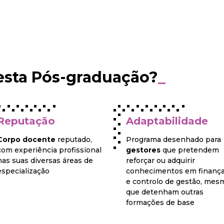
esta Pós-graduação?
_
Reputação
Adaptabilidade
Corpo docente
reputado,
Programa desenhado para
com experiência profissional
gestores
que pretendem
nas suas diversas áreas de
reforçar ou adquirir
especialização
conhecimentos em finanç
e controlo de gestão, mes
que detenham outras
formações de base