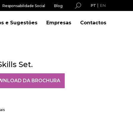
PT
EN
Responsabilidade Social
Blog
os e Sugestões
Empresas
Contactos
ills Set.
WNLOAD DA BROCHURA
ais