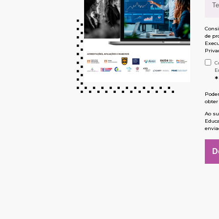
Consi
de pr
Execu
Priva
C
E
*
Poder
obter
Ao su
Educa
envia