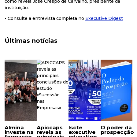
como revela José Crespo de Carvalho, presidente da
instituição.
- Consulte a entrevista completa no
Executive Digest
Últimas notícias
almina
apiccaps
iscte
o poder da
investe na
revela as
executive
prospecção
formação
principais
education