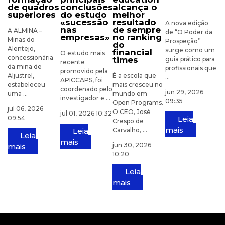
de quadros
conclusões
alcança o
superiores
do estudo
melhor
«sucessão
resultado
A nova edição
nas
de sempre
A ALMINA –
de “O Poder da
empresas»
no ranking
Minas do
Prospeção”
do
Alentejo,
surge como um
financial
O estudo mais
concessionária
times
guia prático para
recente
da mina de
profissionais que
promovido pela
Aljustrel,
É a escola que
...
APICCAPS, foi
estabeleceu
mais cresceu no
coordenado pelo
jun 29, 2026
uma ...
mundo em
investigador e ...
09:35
Open Programs.
jul 06, 2026
O CEO, José
jul 01, 2026 10:32
09:54
Leia
Crespo de
mais
Leia
Carvalho, ...
Leia
mais
jun 30, 2026
mais
10:20
Leia
mais