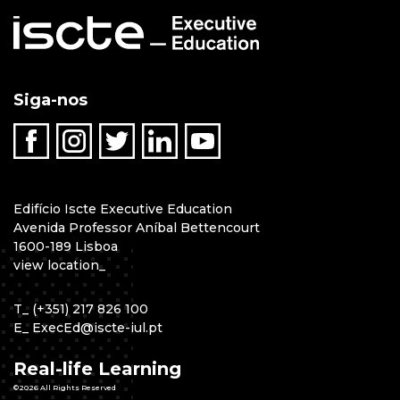
Siga-nos
Edifício Iscte Executive Education
Avenida Professor Aníbal Bettencourt
1600-189 Lisboa
view location
_
T
_
(+351) 217 826 100
E
_
ExecEd@iscte-iul.pt
Real-life Learning
©2026 All Rights Reserved