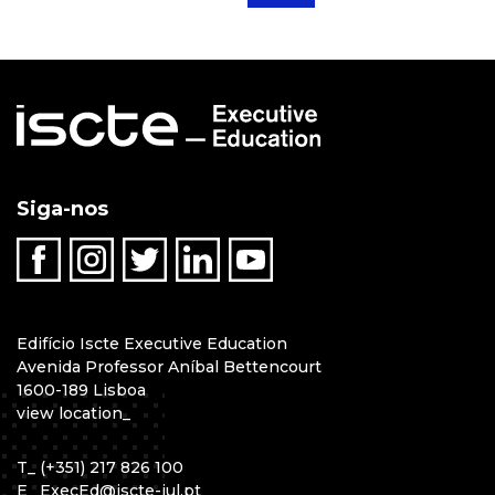
Siga-nos
Edifício Iscte Executive Education
Avenida Professor Aníbal Bettencourt
1600-189 Lisboa
view location
_
T
_
(+351) 217 826 100
E
_
ExecEd@iscte-iul.pt