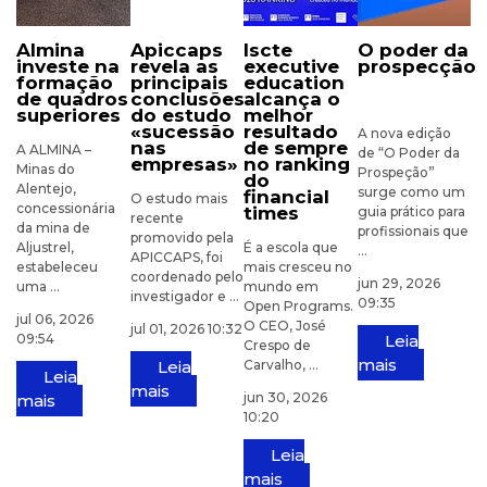
almina
apiccaps
iscte
o poder da
investe na
revela as
executive
prospecção
formação
principais
education
de quadros
conclusões
alcança o
superiores
do estudo
melhor
«sucessão
resultado
A nova edição
nas
de sempre
A ALMINA –
de “O Poder da
empresas»
no ranking
Minas do
Prospeção”
do
Alentejo,
surge como um
financial
O estudo mais
concessionária
times
guia prático para
recente
da mina de
profissionais que
promovido pela
Aljustrel,
É a escola que
...
APICCAPS, foi
estabeleceu
mais cresceu no
coordenado pelo
jun 29, 2026
uma ...
mundo em
investigador e ...
09:35
Open Programs.
jul 06, 2026
O CEO, José
jul 01, 2026 10:32
09:54
Leia
Crespo de
mais
Leia
Carvalho, ...
Leia
mais
jun 30, 2026
mais
10:20
Leia
mais