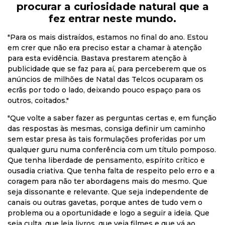
procurar a curiosidade natural que a
fez entrar neste mundo.
"Para os mais distraídos, estamos no final do ano. Estou
em crer que não era preciso estar a chamar à atenção
para esta evidência. Bastava prestarem atenção à
publicidade que se faz para aí, para perceberem que os
anúncios de milhões de Natal das Telcos ocuparam os
ecrãs por todo o lado, deixando pouco espaço para os
outros, coitados."
"Que volte a saber fazer as perguntas certas e, em função
das respostas às mesmas, consiga definir um caminho
sem estar presa às tais formulações proferidas por um
qualquer guru numa conferência com um título pomposo.
Que tenha liberdade de pensamento, espírito crítico e
ousadia criativa. Que tenha falta de respeito pelo erro e a
coragem para não ter abordagens mais do mesmo. Que
seja dissonante e relevante. Que seja independente de
canais ou outras gavetas, porque antes de tudo vem o
problema ou a oportunidade e logo a seguir a ideia. Que
seja culta, que leia livros, que veja filmes e que vá ao