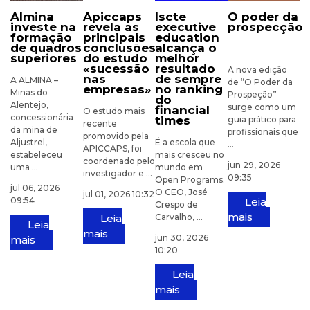
almina
apiccaps
iscte
o poder da
investe na
revela as
executive
prospecção
formação
principais
education
de quadros
conclusões
alcança o
superiores
do estudo
melhor
«sucessão
resultado
A nova edição
nas
de sempre
A ALMINA –
de “O Poder da
empresas»
no ranking
Minas do
Prospeção”
do
Alentejo,
surge como um
financial
O estudo mais
concessionária
times
guia prático para
recente
da mina de
profissionais que
promovido pela
Aljustrel,
É a escola que
...
APICCAPS, foi
estabeleceu
mais cresceu no
coordenado pelo
jun 29, 2026
uma ...
mundo em
investigador e ...
09:35
Open Programs.
jul 06, 2026
O CEO, José
jul 01, 2026 10:32
09:54
Leia
Crespo de
mais
Leia
Carvalho, ...
Leia
mais
jun 30, 2026
mais
10:20
Leia
mais