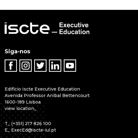
Siga-nos
Edifício Iscte Executive Education
Avenida Professor Aníbal Bettencourt
1600-189 Lisboa
view location
_
T
_
(+351) 217 826 100
E
_
ExecEd@iscte-iul.pt