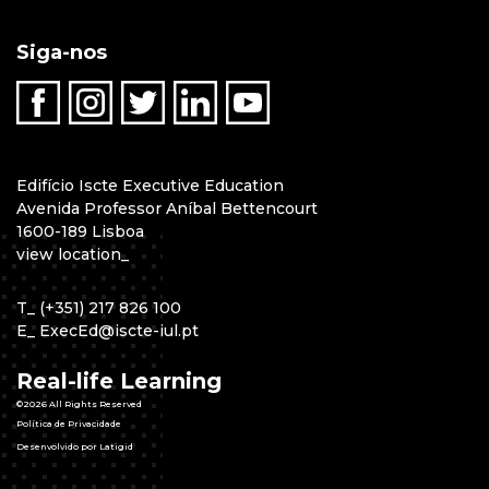
Siga-nos
Edifício Iscte Executive Education
Avenida Professor Aníbal Bettencourt
1600-189 Lisboa
view location
_
T
_
(+351) 217 826 100
E
_
ExecEd@iscte-iul.pt
Real-life Learning
©2026 All Rights Reserved
Política de Privacidade
Desenvolvido por Latigid