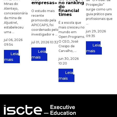
empresas»
no ranking
Minas do
Prospeção”
do
Alentejo,
surge como um
financial
O estudo mais
concessionária
times
guia prático para
recente
da mina de
profissionais que
promovido pela
Aljustrel,
É a escola que
...
APICCAPS, foi
estabeleceu
mais cresceu no
coordenado pelo
jun 29, 2026
uma ...
mundo em
investigador e ...
09:35
Open Programs.
jul 06, 2026
O CEO, José
jul 01, 2026 10:32
09:54
Leia
Crespo de
mais
Leia
Carvalho, ...
Leia
mais
jun 30, 2026
mais
10:20
Leia
mais