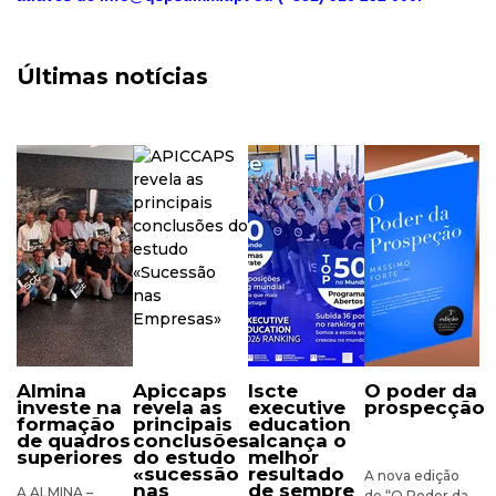
Últimas notícias
almina
apiccaps
iscte
o poder da
investe na
revela as
executive
prospecção
formação
principais
education
de quadros
conclusões
alcança o
superiores
do estudo
melhor
«sucessão
resultado
A nova edição
nas
de sempre
A ALMINA –
de “O Poder da