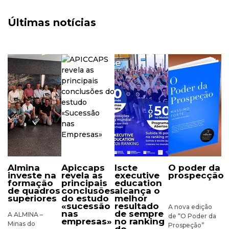
Últimas notícias
almina
apiccaps
iscte
o poder da
investe na
revela as
executive
prospecção
formação
principais
education
de quadros
conclusões
alcança o
superiores
do estudo
melhor
«sucessão
resultado
A nova edição
nas
de sempre
A ALMINA –
de “O Poder da
empresas»
no ranking
Minas do
Prospeção”