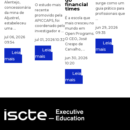
do
Alentejo,
surge como um
financial
O estudo mais
concessionária
times
guia prático para
recente
da mina de
profissionais que
promovido pela
Aljustrel,
É a escola que
...
APICCAPS, foi
estabeleceu
mais cresceu no
coordenado pelo
jun 29, 2026
uma ...
mundo em
investigador e ...
09:35
Open Programs.
jul 06, 2026
O CEO, José
jul 01, 2026 10:32
09:54
Leia
Crespo de
mais
Leia
Carvalho, ...
Leia
mais
jun 30, 2026
mais
10:20
Leia
mais