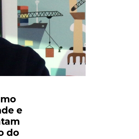
como
ade e
ntam
o do