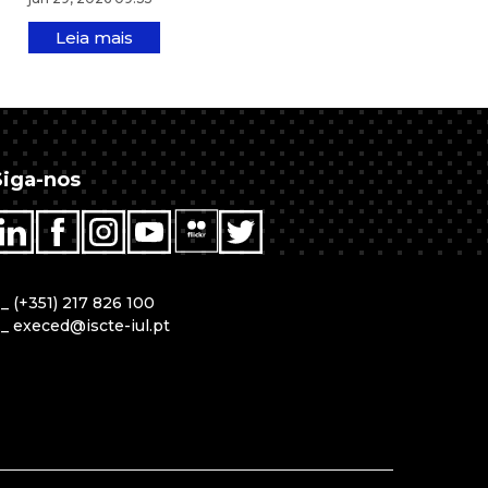
Leia mais
Siga-nos
T
_
(+351) 217 826 100
E
_
execed@iscte-iul.pt