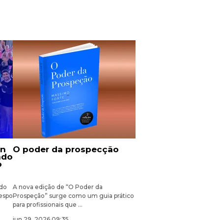
o poder da prospecção
ado
o
ndo
A nova edição de “O Poder da
espo
Prospeção” surge como um guia prático
para profissionais que ...
jun 29, 2026 09:35