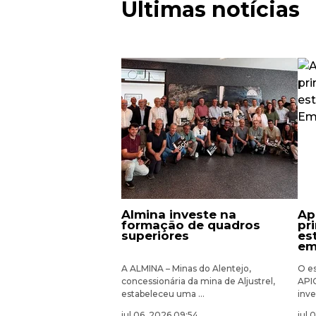
Últimas notícias
almina investe na
apiccaps revela as
formação de quadros
pr
superiores
es
em
A ALMINA – Minas do Alentejo,
O e
concessionária da mina de Aljustrel,
API
estabeleceu uma ...
inve
jul 06, 2026 09:54
jul 