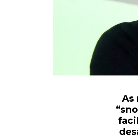
As 
“sno
fac
des