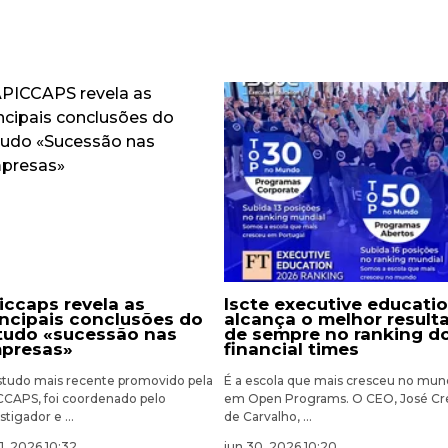
iscte executive education
incipais conclusões do
alcança o melhor result
tudo «sucessão nas
de sempre no ranking d
presas»
financial times
studo mais recente promovido pela
É a escola que mais cresceu no mu
CCAPS, foi coordenado pelo
em Open Programs. O CEO, José Cr
stigador e ...
de Carvalho, ...
01, 2026 10:32
jun 30, 2026 10:20