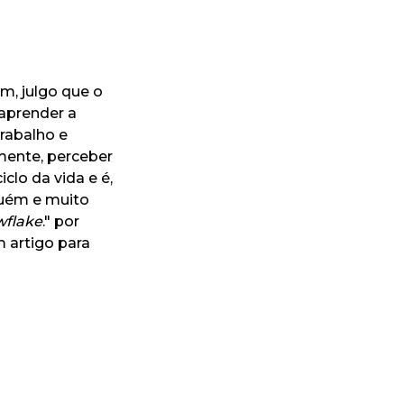
m, julgo que o
 aprender a
rabalho e
amente, perceber
clo da vida e é,
nguém e muito
wflake
.
" por
m artigo para