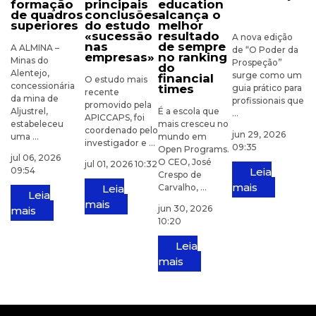
formação
principais
education
de quadros
conclusões
alcança o
superiores
do estudo
melhor
«sucessão
resultado
A nova edição
nas
de sempre
A ALMINA –
de “O Poder da
empresas»
no ranking
Minas do
Prospeção”
do
Alentejo,
surge como um
financial
O estudo mais
concessionária
times
guia prático para
recente
da mina de
profissionais que
promovido pela
Aljustrel,
É a escola que
...
APICCAPS, foi
estabeleceu
mais cresceu no
coordenado pelo
jun 29, 2026
uma ...
mundo em
investigador e ...
09:35
Open Programs.
jul 06, 2026
O CEO, José
jul 01, 2026 10:32
09:54
Leia
Crespo de
mais
Leia
Carvalho, ...
Leia
mais
jun 30, 2026
mais
10:20
Leia
mais