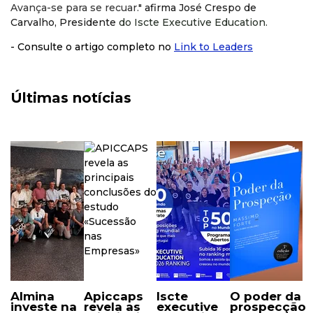
Avança-se para se recuar.
" afirma José Crespo de
Carvalho, Presidente
do Iscte Executive Education.
- Consulte o artigo completo no
Link to Leaders
Últimas notícias
almina
apiccaps
iscte
o poder da
investe na
revela as
executive
prospecção