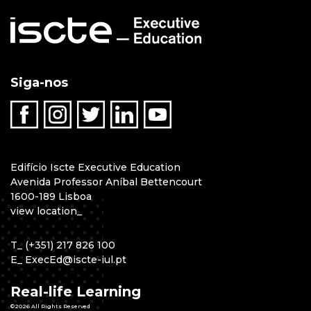
Siga-nos
Edifício Iscte Executive Education
Avenida Professor Aníbal Bettencourt
1600-189 Lisboa
view location
_
T
_
(+351) 217 826 100
E
_
ExecEd@iscte-iul.pt
Real-life Learning
©2026 All Rights Reserved