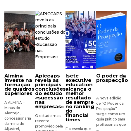
almina
apiccaps
iscte
o poder da
investe na
revela as
executive
prospecção
formação
principais
education
de quadros
conclusões
alcança o
superiores
do estudo
melhor
«sucessão
resultado
A nova edição
nas
de sempre
A ALMINA –
de “O Poder da
empresas»
no ranking
Minas do
Prospeção”
do
Alentejo,
surge como um
financial
O estudo mais
concessionária
times
guia prático para
recente
da mina de
profissionais que
promovido pela
Aljustrel,
É a escola que
...