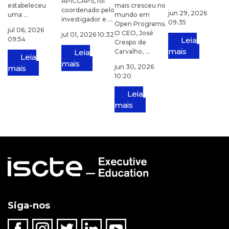
APICCAPS, foi
estabeleceu
mais cresceu no
coordenado pelo
jun 29, 2026
uma ...
mundo em
investigador e ...
09:35
Open Programs.
jul 06, 2026
O CEO, José
jul 01, 2026 10:32
09:54
Leia
Crespo de
mais
Leia
Carvalho, ...
Leia
mais
jun 30, 2026
mais
10:20
Leia
mais
Siga-nos