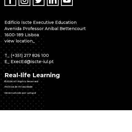
Edifício Iscte Executive Education
Avenida Professor Aníbal Bettencourt
1600-189 Lisboa
view location
_
T
_
(+351) 217 826 100
E
_
ExecEd@iscte-iul.pt
Real-life Learning
©2026 All Rights Reserved
Política de Privacidade
Desenvolvido por Latigid