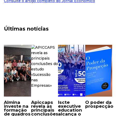
Consulte o artigo completo do Jornal Económico
Últimas notícias
almina
apiccaps
iscte
o poder da
investe na
revela as
executive
prospecção
formação
principais
education
de quadros
conclusões
alcança o