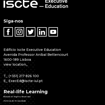
Siga-nos
Edifício Iscte Executive Education
Avenida Professor Aníbal Bettencourt
1600-189 Lisboa
view location
_
T
_
(+351) 217 826 100
E
_
ExecEd@iscte-iul.pt
Real-life Learning
©2026 All Rights Reserved
Política de Privacidade