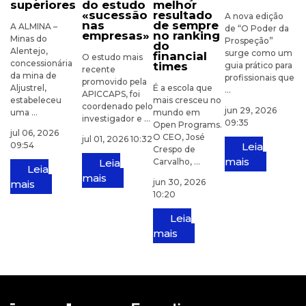
superiores
do estudo
melhor
«sucessão
resultado
A nova edição
nas
de sempre
A ALMINA –
de “O Poder da
empresas»
no ranking
Minas do
Prospeção”
do
Alentejo,
surge como um
financial
O estudo mais
concessionária
times
guia prático para
recente
da mina de
profissionais que
promovido pela
Aljustrel,
É a escola que
...
APICCAPS, foi
estabeleceu
mais cresceu no
coordenado pelo
jun 29, 2026
uma ...
mundo em
investigador e ...
09:35
Open Programs.
jul 06, 2026
O CEO, José
jul 01, 2026 10:32
09:54
Leia
Crespo de
mais
Leia
Carvalho, ...
Leia
mais
jun 30, 2026
mais
10:20
Leia
mais