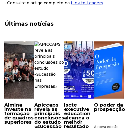
- Consulte o artigo completo na
Link to Leaders
Últimas notícias
almina
apiccaps
iscte
o poder da
investe na
revela as
executive
prospecção
formação
principais
education
de quadros
conclusões
alcança o
superiores
do estudo
melhor
«sucessão
resultado
A nova edição