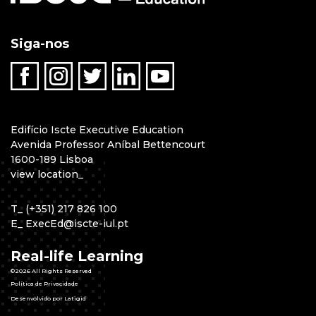
Siga-nos
Edifício Iscte Executive Education
Avenida Professor Aníbal Bettencourt
1600-189 Lisboa
view location
_
T
_
(+351) 217 826 100
E
_
ExecEd@iscte-iul.pt
Real-life Learning
©2026 All Rights Reserved
Política de Privacidade
Desenvolvido por Latigid