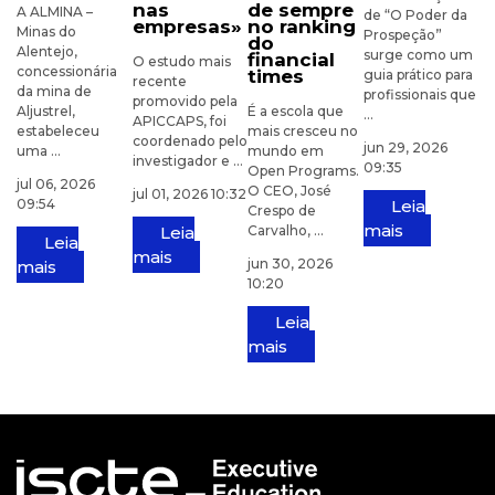
nas
de sempre
A ALMINA –
de “O Poder da
empresas»
no ranking
Minas do
Prospeção”
do
Alentejo,
surge como um
financial
O estudo mais
concessionária
times
guia prático para
recente
da mina de
profissionais que
promovido pela
Aljustrel,
É a escola que
...
APICCAPS, foi
estabeleceu
mais cresceu no
coordenado pelo
jun 29, 2026
uma ...
mundo em
investigador e ...
09:35
Open Programs.
jul 06, 2026
O CEO, José
jul 01, 2026 10:32
09:54
Leia
Crespo de
mais
Leia
Carvalho, ...
Leia
mais
jun 30, 2026
mais
10:20
Leia
mais