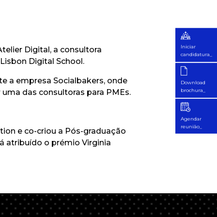
Iniciar
lier Digital, a consultora
candidatura_
isbon Digital School.
arte a empresa Socialbakers, onde
Download
brochura_
er uma das consultoras para PMEs.
Agendar
reunião_
tion e co-criou a Pós-graduação
 atribuído o prémio Virginia