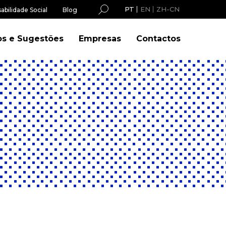
PT
EN
ZH-CN
abilidade Social
Blog
os e Sugestões
Empresas
Contactos