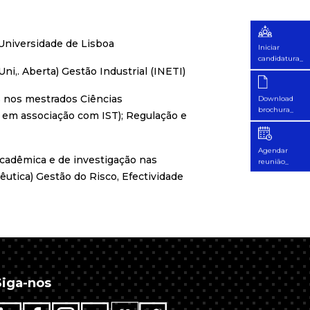
 Universidade de Lisboa
Iniciar
candidatura_
i,. Aberta) Gestão Industrial (INETI)
s nos mestrados Ciências
Download
brochura_
 em associação com IST);
Regulação e
Agendar
 acadêmica e de investigação nas
reunião_
êutica) Gestão do Risco, Efectividade
Siga-nos