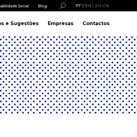
PT
EN
ZH-CN
abilidade Social
Blog
os e Sugestões
Empresas
Contactos