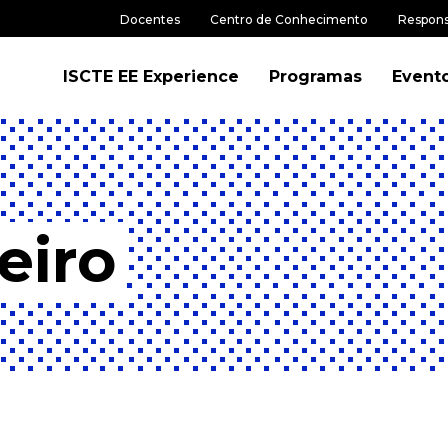
Docentes
Centro de Conhecimento
Respons
ISCTE EE Experience
Programas
Event
eiro