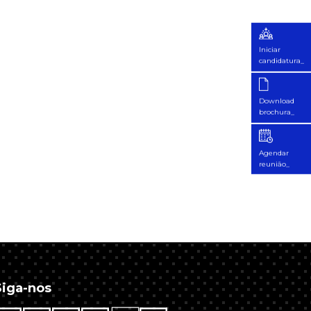
Iniciar
candidatura_
Download
brochura_
Agendar
reunião_
Siga-nos