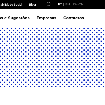
PT
EN
ZH-CN
abilidade Social
Blog
os e Sugestões
Empresas
Contactos