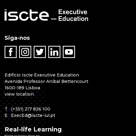
Siga-nos
Edifício Iscte Executive Education
Avenida Professor Aníbal Bettencourt
1600-189 Lisboa
view location
_
T
_
(+351) 217 826 100
E
_
ExecEd@iscte-iul.pt
Real-life Learning
©2026 All Rights Reserved