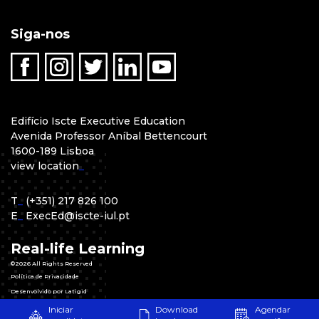
Siga-nos
Edifício Iscte Executive Education
Avenida Professor Aníbal Bettencourt
1600-189 Lisboa
view location
_
T
_
(+351) 217 826 100
E
_
ExecEd@iscte-iul.pt
Real-life Learning
©2026 All Rights Reserved
Política de Privacidade
Desenvolvido por Latigid
Iniciar
Download
Agendar