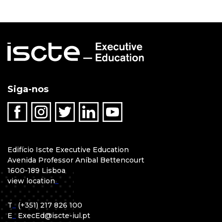
Siga-nos
Edifício Iscte Executive Education
Avenida Professor Aníbal Bettencourt
1600-189 Lisboa
view location
_
T
_
(+351) 217 826 100
E
_
ExecEd@iscte-iul.pt