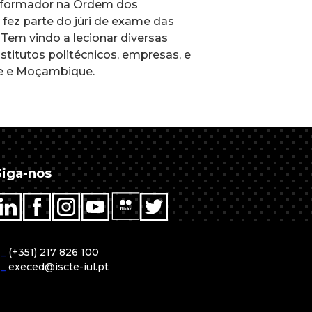
 É formador na Ordem dos
fez parte do júri de exame das
Tem vindo a lecionar diversas
stitutos politécnicos, empresas, e
de e Moçambique.
Siga-nos
T
_
(+351) 217 826 100
E
_
execed@iscte-iul.pt