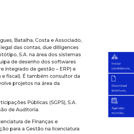
igues, Batalha, Costa e Associado,
egal das contas, due dilligences
tótipo, S.A. na área dos sistemas
quipa de desenho dos softwares
Iniciar
e integrado de gestão – ERP) e
candidatura_
 e fiscal). É também consultor da
volve projetos na área da
Download
brochura_
ticipações Públicas (SGPS), S.A.
Agendar
ão de Auditoria.
reunião_
cenciatura de Finanças e
ão para a Gestão na licenciatura