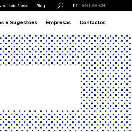
PT
EN
ZH-CN
abilidade Social
Blog
os e Sugestões
Empresas
Contactos