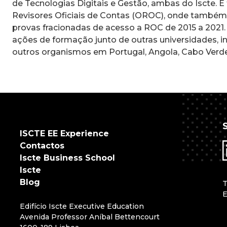
de Tecnologias Digitais e Gestão, ambas do Iscte.
Revisores Oficiais de Contas (OROC), onde também 
provas fracionadas de acesso a ROC de 2015 a 2021. 
ações de formação junto de outras universidades, in
outros organismos em Portugal, Angola, Cabo Ver
ISCTE EE Experience
Contactos
Iscte Business School
Iscte
Blog
Edifício Iscte Executive Education
Avenida Professor Aníbal Bettencourt