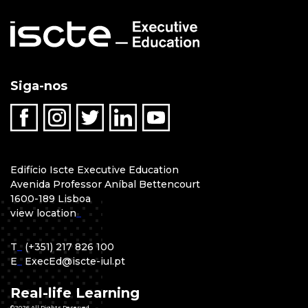
Siga-nos
Edifício Iscte Executive Education
Avenida Professor Aníbal Bettencourt
1600-189 Lisboa
view location
_
T
_
(+351) 217 826 100
E
_
ExecEd@iscte-iul.pt
Real-life Learning
©2026 All Rights Reserved