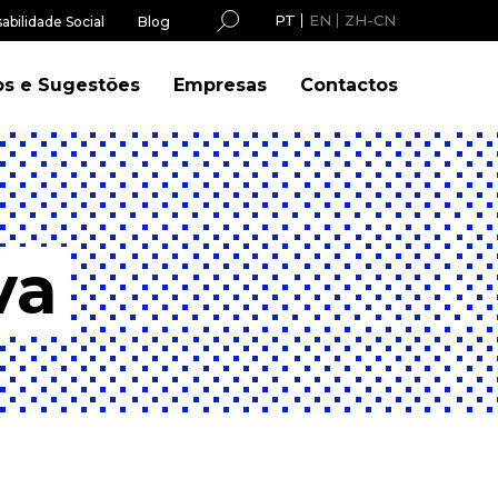
PT
EN
ZH-CN
abilidade Social
Blog
os e Sugestões
Empresas
Contactos
va