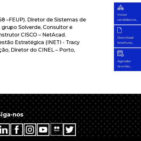
Iniciar
8 –FEUP). Diretor de Sistemas de
candidatura_
 grupo Solverde, Consultor e
Instrutor CISCO – NetAcad.
Download
tão Estratégica (INETI - Tracy
brochura_
ção, Diretor do CINEL – Porto,
Agendar
reunião_
Siga-nos