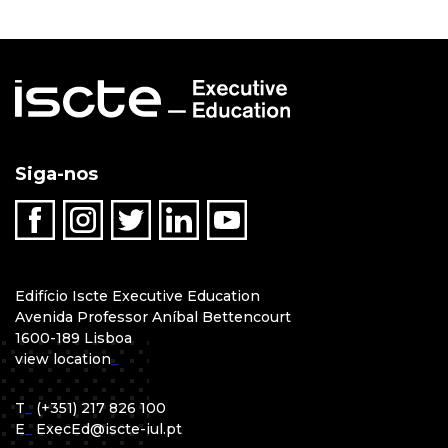
Siga-nos
Edifício Iscte Executive Education
Avenida Professor Aníbal Bettencourt
1600-189 Lisboa
view location
_
T
_
(+351) 217 826 100
E
_
ExecEd@iscte-iul.pt