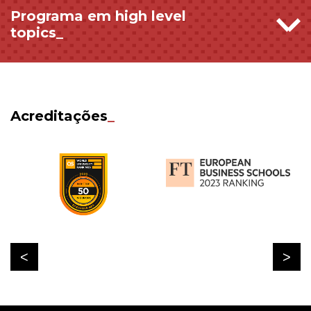
Programa em high level
topics_
Acreditações
_