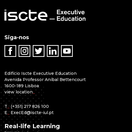
Siga-nos
Edifício Iscte Executive Education
Avenida Professor Aníbal Bettencourt
1600-189 Lisboa
view location
_
T
_
(+351) 217 826 100
E
_
ExecEd@iscte-iul.pt
Real-life Learning