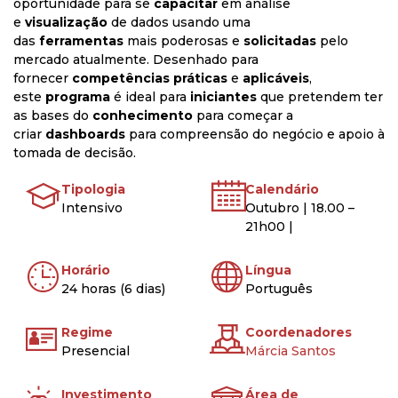
oportunidade para se
capacitar
em análise
e
visualização
de dados usando uma
das
ferramentas
mais poderosas e
solicitadas
pelo
mercado atualmente. Desenhado para
fornecer
competências práticas
e
aplicáveis
,
este
programa
é ideal para
iniciantes
que pretendem ter
as bases do
conhecimento
para começar a
criar
dashboards
para compreensão do negócio e apoio à
tomada de decisão.
Tipologia
Calendário
Intensivo
Outubro | 18.00 –
21h00 |
Horário
Língua
24 horas (6 dias)
Português
Regime
Coordenadores
Presencial
Márcia Santos
Investimento
Área de