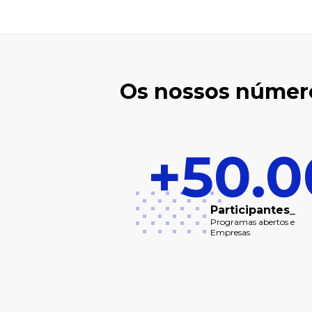
Os nossos númer
5876
+50.
ticipantes em
Participantes_
ntos 2024 _
Programas abertos e
Empresas