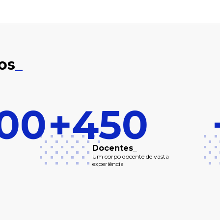
os
_
000
+450
Docentes_
Um corpo docente de vasta
experiência