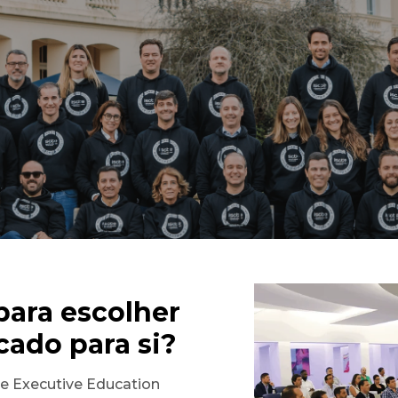
para escolher
cado para si?
e Executive Education