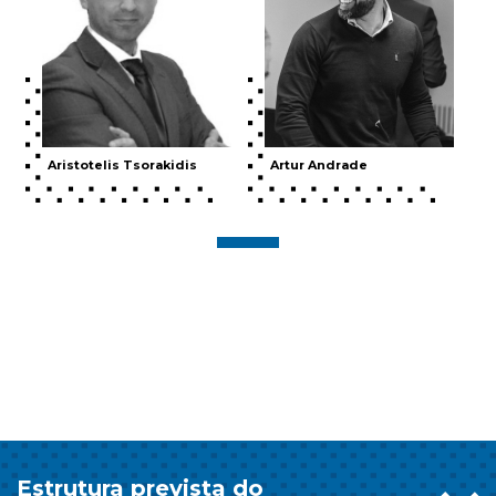
Aristotelis Tsorakidis
Artur Andrade
Estrutura prevista do