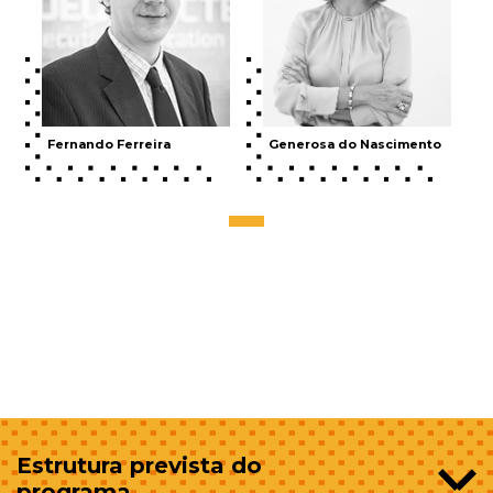
Fernando Ferreira
Generosa do Nascimento
Estrutura prevista do
programa_