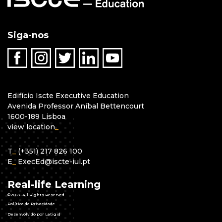
Siga-nos
Edifício Iscte Executive Education
Avenida Professor Aníbal Bettencourt
1600-189 Lisboa
view location
_
T
_
(+351) 217 826 100
E
_
ExecEd@iscte-iul.pt
Real-life Learning
©2026 All Rights Reserved
Política de Privacidade
Desenvolvido por Latigid