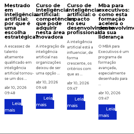
mestrado
curso de
curso de
mba para
em
inteligência
inteligência
executivos:
inteligência
artificial:
artificial: o
como esta
artificial:
competências
impacto
formação
por que é
que pode
no seu
acelera o
uma
adquirir
desenvolvimento
desenvolvim
escolha
nesta área
profissional
da sua
estratégica?
inovadora
liderança
A inteligência
A escassez de
A integração da
O MBA para
artificial está a
talento
inteligência
Executivos é um
influenciar, de
altamente
artificial nas
programa de
forma
qualificado em
organizações
formação
crescente, os
inteligência
deixou de ser
avançada,
critérios com
artificial tornou-
uma opção ...
especialmente
que as ...
se um dos ...
desenhado para
abr 10, 2026
abr 10, 2026
...
abr 10, 2026
09:48
09:47
09:48
abr 10, 2026
Leia
Leia
09:47
Leia
mais
mais
Leia
mais
mais