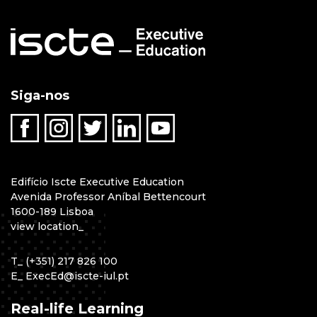
Siga-nos
Edifício Iscte Executive Education
Avenida Professor Aníbal Bettencourt
1600-189 Lisboa
view location
_
T
_
(+351) 217 826 100
E
_
ExecEd@iscte-iul.pt
Real-life Learning