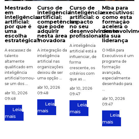
mestrado
curso de
curso de
mba para
em
inteligência
inteligência
executivos:
inteligência
artificial:
artificial: o
como esta
artificial:
competências
impacto
formação
por que é
que pode
no seu
acelera o
uma
adquirir
desenvolvimento
desenvolvim
escolha
nesta área
profissional
da sua
estratégica?
inovadora
liderança
A inteligência
A escassez de
A integração da
O MBA para
artificial está a
talento
inteligência
Executivos é um
influenciar, de
altamente
artificial nas
programa de
forma
qualificado em
organizações
formação
crescente, os
inteligência
deixou de ser
avançada,
critérios com
artificial tornou-
uma opção ...
especialmente
que as ...
se um dos ...
desenhado para
abr 10, 2026
abr 10, 2026
...
abr 10, 2026
09:48
09:47
09:48
abr 10, 2026
Leia
Leia
09:47
Leia
mais
mais
Leia
mais
mais