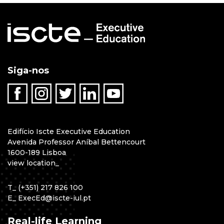
Siga-nos
Edifício Iscte Executive Education
Avenida Professor Aníbal Bettencourt
1600-189 Lisboa
view location
_
T
_
(+351) 217 826 100
E
_
ExecEd@iscte-iul.pt
Real-life Learning