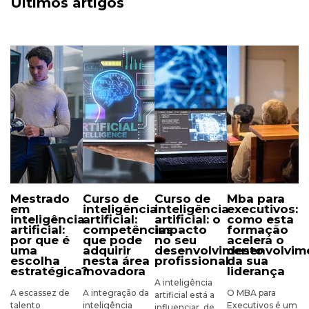
Últimos artigos
mestrado
curso de
curso de
mba para
em
inteligência
inteligência
executivos:
inteligência
artificial:
artificial: o
como esta
artificial:
competências
impacto
formação
por que é
que pode
no seu
acelera o
uma
adquirir
desenvolvimento
desenvolvim
escolha
nesta área
profissional
da sua
estratégica?
inovadora
liderança
A inteligência
A escassez de
A integração da
O MBA para
artificial está a
talento
inteligência
Executivos é um
influenciar, de