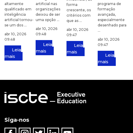
altamente
artificial nas
programa de
forma
qualificado em
organizações
formação
crescente, os
inteligência
deixou de ser
avançada,
critérios com
artificial tornou-
uma opção ...
especialmente
que as ...
se um dos ...
desenhado para
abr 10, 2026
abr 10, 2026
...
abr 10, 2026
09:48
09:47
09:48
abr 10, 2026
Leia
Leia
09:47
Leia
mais
mais
Leia
mais
mais
Siga-nos