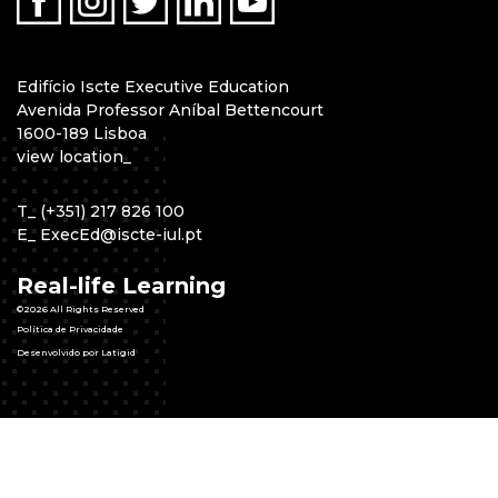
Edifício Iscte Executive Education
Avenida Professor Aníbal Bettencourt
1600-189 Lisboa
view location
_
T
_
(+351) 217 826 100
E
_
ExecEd@iscte-iul.pt
Real-life Learning
©2026 All Rights Reserved
Política de Privacidade
Desenvolvido por Latigid