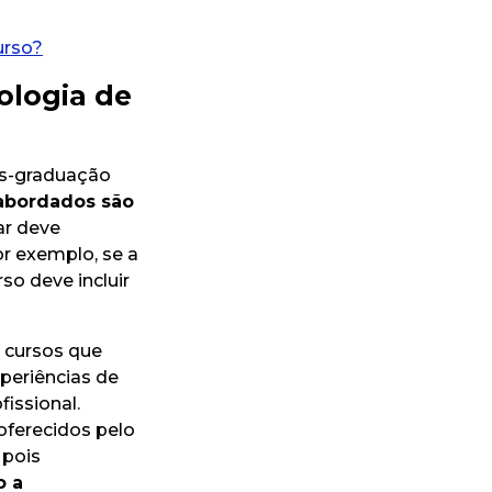
urso?
ologia de
ós-graduação
abordados são
lar deve
or exemplo, se a
so deve incluir
e cursos que
periências de
issional.
ferecidos pelo
 pois
o a