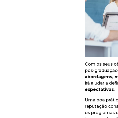
Com os seus ob
pós-graduação 
abordagens, m
irá ajudar a de
expectativas
.
Uma boa prática
reputação cons
os programas qu