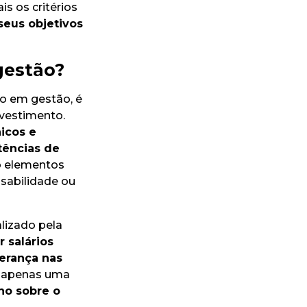
is os critérios
seus objetivos
gestão?
o em gestão, é
vestimento.
icos e
ências de
ão elementos
sabilidade ou
ealizado pela
r salários
derança nas
é apenas uma
no sobre o