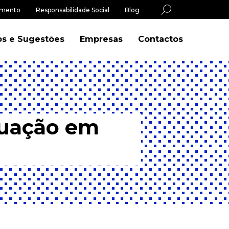
imento
Responsabilidade Social
Blog
os e Sugestões
Empresas
Contactos
duação em