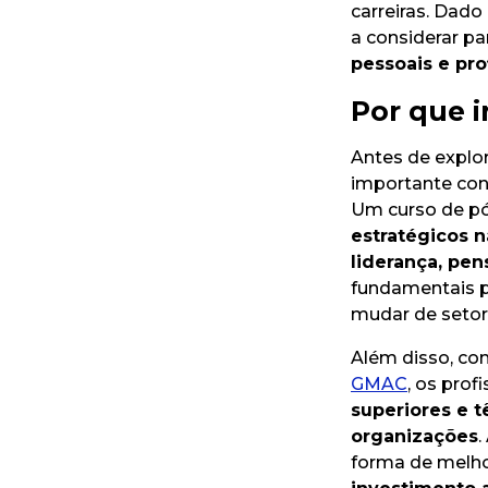
carreiras. Dado
a considerar p
pessoais e pro
Por que 
Antes de explo
importante con
Um curso de p
estratégicos n
liderança, pe
fundamentais p
mudar de setor
Além disso, co
GMAC
, os pro
superiores e t
organizações
.
forma de melho