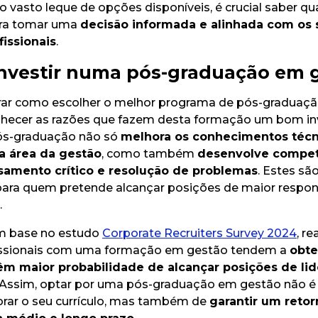
 o vasto leque de opções disponíveis, é crucial saber qua
ara tomar uma
decisão informada e alinhada com os 
fissionais
.
investir numa pós-graduação em 
rar como escolher o melhor programa de pós-graduaçã
hecer as razões que fazem desta formação um bom in
ós-graduação não só
melhora os conhecimentos técn
a área da gestão
, como também
desenvolve compet
nsamento crítico e resolução de problemas
. Estes s
ara quem pretende alcançar posições de maior respon
.
m base no estudo
Corporate Recruiters Survey 2024
, r
fissionais com uma formação em gestão tendem a
obte
êm maior probabilidade de alcançar posições de li
 Assim, optar por uma pós-graduação em gestão não 
rar o seu currículo, mas também de
garantir um retor