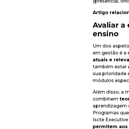
(presencial, on
Artigo relacio
Avaliar a
ensino
Um dos aspetos
em gestão é a e
atuais e relev
também estar
sua prioridade 
módulos especí
Além disso, a m
combinem
teo
aprendizagem q
Programas que 
Iscte Executive
permitem aos a