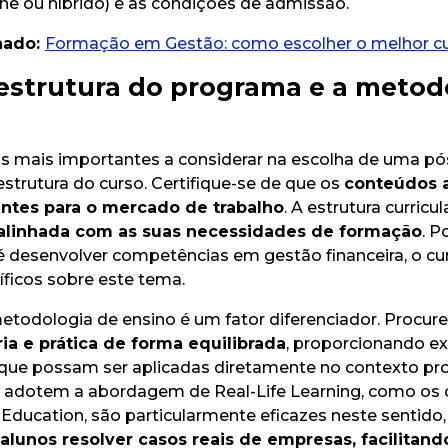
line ou híbrido) e as condições de admissão.
nado:
Formação em Gestão: como escolher o melhor c
 estrutura do programa e a metod
 mais importantes a considerar na escolha de uma p
strutura do curso. Certifique-se de que os
conteúdos 
antes para o mercado de trabalho
. A estrutura curricu
alinhada com as suas necessidades de formação
. P
é desenvolver competências em gestão financeira, o cur
ficos sobre este tema.
etodologia de ensino é um fator diferenciador. Procur
ria e prática de forma equilibrada
, proporcionando ex
ue possam ser aplicadas diretamente no contexto prof
adotem a abordagem de Real-Life Learning, como os o
 Education, são particularmente eficazes neste sentido,
lunos resolver casos reais de empresas, facilitand