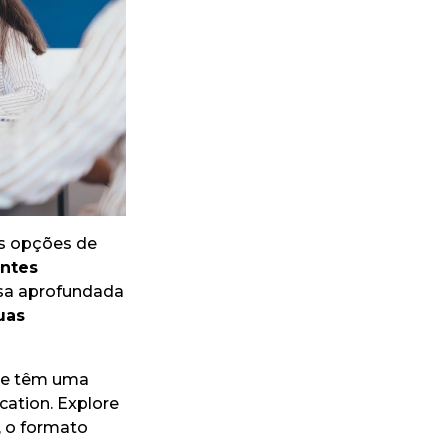
as opções de
entes
sa aprofundada
uas
que têm uma
cation. Explore
, o formato