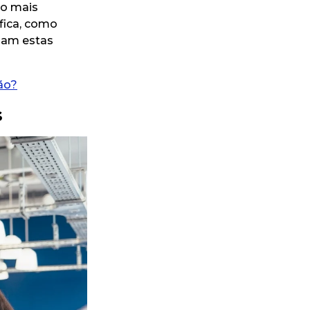
 o mais
ífica, como
çam estas
ão?
s