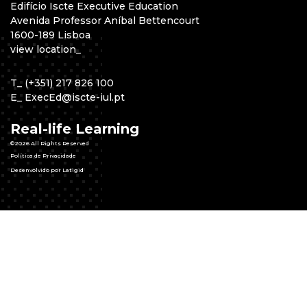
Edifício Iscte Executive Education
Avenida Professor Aníbal Bettencourt
1600-189 Lisboa
view location
_
T
_
(+351) 217 826 100
E
_
ExecEd@iscte-iul.pt
Real-life Learning
©2026 All Rights Reserved
Política de Privacidade
Desenvolvido por Latigid