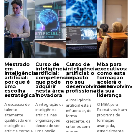
mestrado
curso de
curso de
mba para
em
inteligência
inteligência
executivos:
inteligência
artificial:
artificial: o
como esta
artificial:
competências
impacto
formação
por que é
que pode
no seu
acelera o
uma
adquirir
desenvolvimento
desenvolvim
escolha
nesta área
profissional
da sua
estratégica?
inovadora
liderança
A inteligência
A escassez de
A integração da
O MBA para
artificial está a
talento
inteligência
Executivos é um
influenciar, de
altamente
artificial nas
programa de
forma
qualificado em
organizações
formação
crescente, os
inteligência
deixou de ser
avançada,
critérios com
artificial tornou-
uma opção ...
especialmente
que as ...