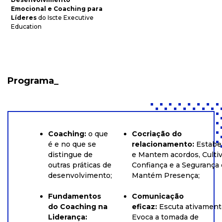
Emocional e Coaching para
Líderes
do Iscte Executive
Education
Programa_
Coaching:
o que
Cocriação do
é e no que se
relacionamento:
Estabe
distingue de
e
Mantem
acordos,
Culti
outras práticas de
Confiança e a Segurança 
desenvolvimento;
Mantém
Presença;
Fundamentos
Comunicação
do Coaching na
eficaz:
Escuta
ativament
Liderança:
Evoca
a tomada de