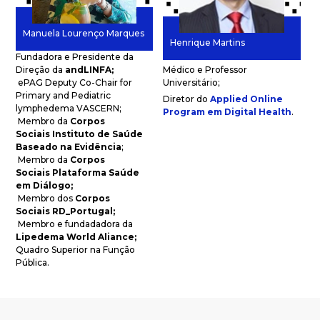
Manuela Lourenço Marques
Henrique Martins
Fundadora e Presidente da
Direção da
andLINFA;
Médico e Professor
ePAG Deputy Co-Chair for
Universitário;
Primary and Pediatric
Diretor do
Applied Online
lymphedema
VASCERN;
Program em Digital Health
.
M
embro da
Corpos
Sociais
Instituto de Saúde
Baseado na Evidência
;
Membro da
Corpos
Sociais
Plataforma Saúde
em Diálogo;
Membro dos
Corpos
Sociais
RD_Portugal;
Membro e fundadadora da
Lipedema World Aliance;
Quadro Superior na Função
Pública.