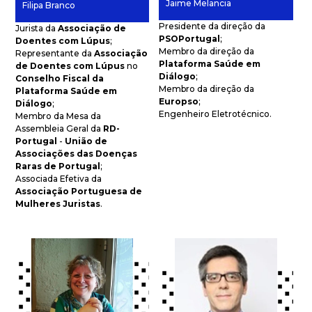
Jaime Melancia
Filipa Branco
Presidente da direção da
Jurista da
Associação de
PSOPortugal
;
Doentes com Lúpus
;
Membro da direção da
Representante da
Associação
Plataforma Saúde em
de Doentes com Lúpus
no
Diálogo
;
Conselho Fiscal da
Membro da direção da
Plataforma Saúde em
Europso
;
Diálogo
;
Engenheiro Eletrotécnico.
Membro da Mesa da
Assembleia Geral da
RD-
Portugal
-
União de
Associações das Doenças
Raras de Portugal
;
Associada Efetiva da
Associação Portuguesa de
Mulheres Juristas
.