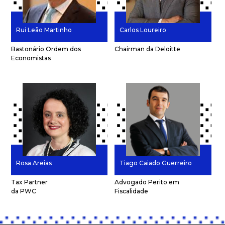
Rui Leão Martinho
Carlos Loureiro
Bastonário Ordem dos
Chairman da Deloitte
Economistas
Rosa Areias
Tiago Caiado Guerreiro
Tax Partner
Advogado Perito em
da PWC
Fiscalidade