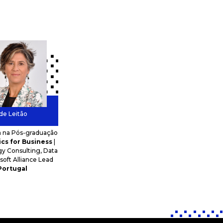
de Leitão
a na Pós-graduação
ics for Business
|
y Consulting, Data
osoft Alliance Lead
ortugal