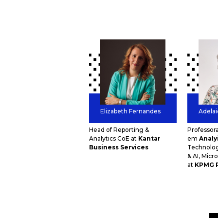
Elizabeth Fernandes
Adelai
Head of Reporting &
Professor
Analytics CoE at
Kantar
em
Analy
Business Services
Technolog
& AI, Micr
at
KPMG P