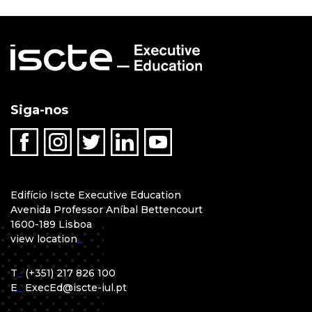
Siga-nos
Edifício Iscte Executive Education
Avenida Professor Aníbal Bettencourt
1600-189 Lisboa
view location
_
T
_
(+351) 217 826 100
E
_
ExecEd@iscte-iul.pt